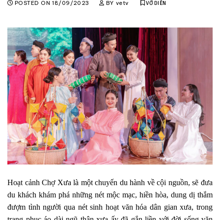
POSTED ON
18/09/2023
BY
vetv
VỞ DIỄN
Hoạt cảnh Chợ Xưa là một chuyến du hành về cội nguồn, sẽ đưa
du khách khám phá những nét mộc mạc, hiền hòa, dung dị thắm
đượm tình người qua nét sinh hoạt văn hóa dân gian xưa, trong
trang phục áo dài ngũ thân xưa ấy đã gắn liền với đời sống văn