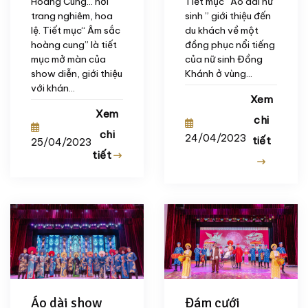
Hoàng Cung… nơi
Tiết mục ”Áo dài nữ
trang nghiêm, hoa
sinh ” giới thiệu đến
lệ. Tiết mục“ Âm sắc
du khách về một
hoàng cung” là tiết
đồng phục nổi tiếng
mục mở màn của
của nữ sinh Đồng
show diễn, giới thiệu
Khánh ở vùng...
với khán...
Xem
Xem
chi
chi
24/04/2023
tiết
25/04/2023
tiết
Áo dài show
Đám cưới