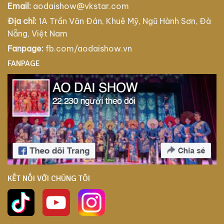
Email:
aodaishow@vkstar.com
Địa chỉ:
1A Trần Văn Đán, Khuê Mỹ, Ngũ Hành Sơn, Đà
Nẵng, Việt Nam
Fanpage:
fb.com/aodaishow.vn
FANPAGE
KẾT NỐI VỚI CHÚNG TÔI